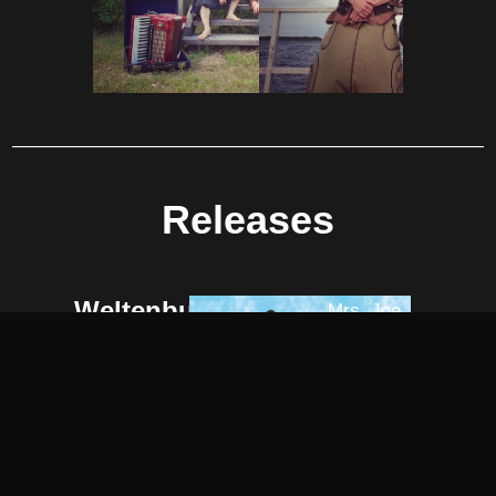
________________________________________________
Releases
Weltenbummler
Mrs. Joe
Fields of
15.06.2024
Athenry
(Streaming /
Trooper &
Download / CD)
The Maid
Shop
Queen of All
Argyle